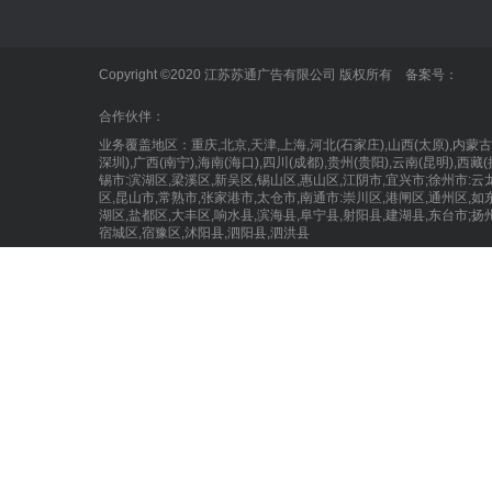
户外广告
业内动态
标识标牌
Copyright ©2020 江苏苏通广告有限公司 版权所有 备案号：
LED显示屏
合作伙伴：
业务覆盖地区：重庆,北京,天津,上海,河北(石家庄),山西(太原),内蒙古(呼和
深圳),广西(南宁),海南(海口),四川(成都),贵州(贵阳),云南(昆明),
锡市:滨湖区,梁溪区,新吴区,锡山区,惠山区,江阴市,宜兴市;徐
区,昆山市,常熟市,张家港市,太仓市,南通市:崇川区,港闸区,通州区,如
湖区,盐都区,大丰区,响水县,滨海县,阜宁县,射阳县,建湖县,东台市;扬
宿城区,宿豫区,沭阳县,泗阳县,泗洪县