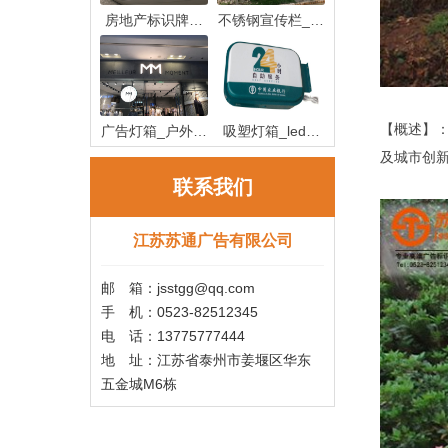
房地产标识牌制
不锈钢宣传栏_不
作_房地产
锈钢宣传
【概述】
广告灯箱_户外广
吸塑灯箱_led吸
及城市创
告灯箱
塑灯箱制作
联系我们
江苏苏通广告有限公司
邮 箱：jsstgg@qq.com
手 机：0523-82512345
电 话：13775777444
地 址：江苏省泰州市姜堰区华东
五金城M6栋