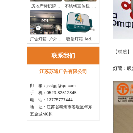
房地产标识牌制
不锈钢宣传栏_不
作_房地产
锈钢宣传
广告灯箱_户外广
吸塑灯箱_led吸
告灯箱
塑灯箱制作
【材质】
联系我们
灯管
：吸
江苏苏通广告有限公司
邮 箱：jsstgg@qq.com
手 机：0523-82512345
电 话：13775777444
地 址：江苏省泰州市姜堰区华东
五金城M6栋