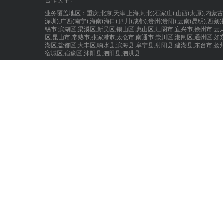
合作伙伴：
业务覆盖地区：重庆,北京,天津,上海,河北(石家庄),山西(太原),内蒙古(呼和
深圳),广西(南宁),海南(海口),四川(成都),贵州(贵阳),云南(昆明),
锡市:滨湖区,梁溪区,新吴区,锡山区,惠山区,江阴市,宜兴市;徐州市:云
区,昆山市,常熟市,张家港市,太仓市,南通市:崇川区,港闸区,通州区,如东县
湖区,盐都区,大丰区,响水县,滨海县,阜宁县,射阳县,建湖县,东台市;扬
宿城区,宿豫区,沭阳县,泗阳县,泗洪县