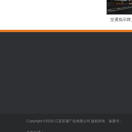
交通指示牌
标识标牌
正规的买球网站
泰州广告公
发光字
企业新闻
户外广告
业内动态
标识标牌
Copyright ©2020 江苏苏通广告有限公司 版权所有 备案号：
LED显示屏