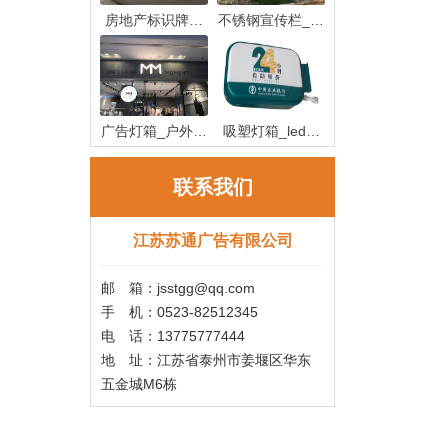
房地产标识牌制
不锈钢宣传栏_不
作_房地产
锈钢宣传
广告灯箱_户外广
吸塑灯箱_led吸
告灯箱
塑灯箱制作
联系我们
江苏苏通广告有限公司
邮 箱：jsstgg@qq.com
手 机：0523-82512345
电 话：13775777444
地 址：江苏省泰州市姜堰区华东
五金城M6栋