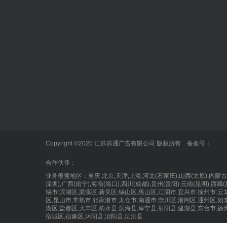
标识标牌
正规的买球网站
泰州广告公
发光字
企业新闻
户外广告
业内动态
标识标牌
Copyright ©2020 江苏苏通广告有限公司 版权所有 备案号：
LED显示屏
合作伙伴：
业务覆盖地区：重庆,北京,天津,上海,河北(石家庄),山西(太原),
深圳),广西(南宁),海南(海口),四川(成都),贵州(贵阳),云南(昆明),
锡市:滨湖区,梁溪区,新吴区,锡山区,惠山区,江阴市,宜兴市;徐州市:云
区,昆山市,常熟市,张家港市,太仓市,南通市:崇川区,港闸区,通州区,如
湖区,盐都区,大丰区,响水县,滨海县,阜宁县,射阳县,建湖县,东台市;扬
宿城区,宿豫区,沭阳县,泗阳县,泗洪县