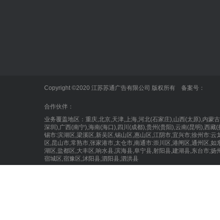
标识标牌
正规的买球网站
泰州广告公
发光字
企业新闻
户外广告
业内动态
标识标牌
Copyright ©2020 江苏苏通广告有限公司 版权所有 备案号：
LED显示屏
合作伙伴：
业务覆盖地区：重庆,北京,天津,上海,河北(石家庄),山西(太原),
深圳),广西(南宁),海南(海口),四川(成都),贵州(贵阳),云南(昆明),
锡市:滨湖区,梁溪区,新吴区,锡山区,惠山区,江阴市,宜兴市;徐州市:云
区,昆山市,常熟市,张家港市,太仓市,南通市:崇川区,港闸区,通州区,如
湖区,盐都区,大丰区,响水县,滨海县,阜宁县,射阳县,建湖县,东台市;扬
宿城区,宿豫区,沭阳县,泗阳县,泗洪县