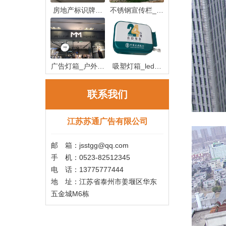
房地产标识牌制
不锈钢宣传栏_不
作_房地产
锈钢宣传
广告灯箱_户外广
吸塑灯箱_led吸
告灯箱
塑灯箱制作
联系我们
江苏苏通广告有限公司
邮 箱：jsstgg@qq.com
手 机：0523-82512345
电 话：13775777444
地 址：江苏省泰州市姜堰区华东
五金城M6栋