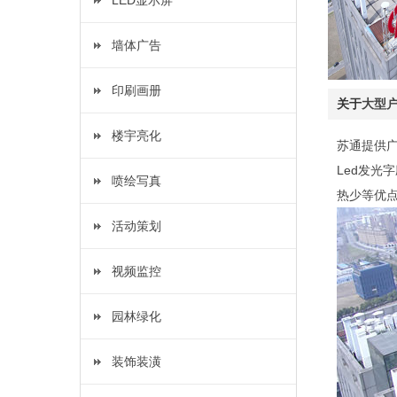
LED显示屏
墙体广告
印刷画册
关于
大型户
楼宇亮化
苏通提供广
Led发光
喷绘写真
热少等优
活动策划
视频监控
园林绿化
装饰装潢