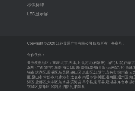
标识标牌
LED显示屏
Copyright ©2020 江苏苏通广告有限公司 版权所有 备案号：
合作伙伴：
业务覆盖地区：重庆,北京,天津,上海,河北(石家庄),山西(太原),内
深圳),广西(南宁),海南(海口),四川(成都),贵州(贵阳),云南(昆明),
锡市:滨湖区,梁溪区,新吴区,锡山区,惠山区,江阴市,宜兴市;徐州市:云
区,昆山市,常熟市,张家港市,太仓市,南通市:崇川区,港闸区,通州区,如
湖区,盐都区,大丰区,响水县,滨海县,阜宁县,射阳县,建湖县,东台市;扬
宿城区,宿豫区,沭阳县,泗阳县,泗洪县