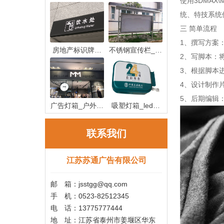
使用3DMA
统、特技系统
三 简单流程
1、撰写方案
房地产标识牌制
不锈钢宣传栏_不
2、写脚本：
作_房地产
锈钢宣传
3、根据脚本
4、设计制作
5、后期编辑
广告灯箱_户外广
吸塑灯箱_led吸
告灯箱
塑灯箱制作
联系我们
江苏苏通广告有限公司
邮 箱：jsstgg@qq.com
手 机：0523-82512345
电 话：13775777444
地 址：江苏省泰州市姜堰区华东