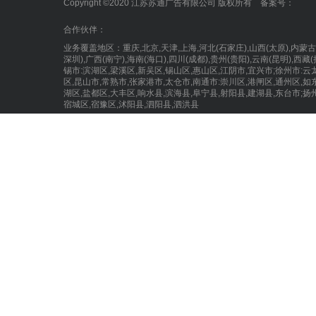
Copyright ©2020 江苏苏通广告有限公司 版权所有 备案号：
合作伙伴：
业务覆盖地区：重庆,北京,天津,上海,河北(石家庄),山西(太原),内蒙
深圳),广西(南宁),海南(海口),四川(成都),贵州(贵阳),云南(昆明),
锡市:滨湖区,梁溪区,新吴区,锡山区,惠山区,江阴市,宜兴市;徐州市:云
区,昆山市,常熟市,张家港市,太仓市,南通市:崇川区,港闸区,通州区,如
湖区,盐都区,大丰区,响水县,滨海县,阜宁县,射阳县,建湖县,东台市;扬
宿城区,宿豫区,沭阳县,泗阳县,泗洪县