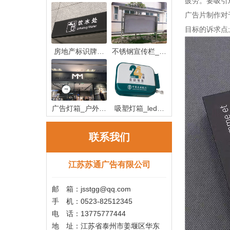
疲劳。要吸引
广告片制作对
目标的诉求点
房地产标识牌制
不锈钢宣传栏_不
作_房地产
锈钢宣传
广告灯箱_户外广
吸塑灯箱_led吸
告灯箱
塑灯箱制作
联系我们
江苏苏通广告有限公司
邮 箱：jsstgg@qq.com
手 机：0523-82512345
电 话：13775777444
地 址：江苏省泰州市姜堰区华东