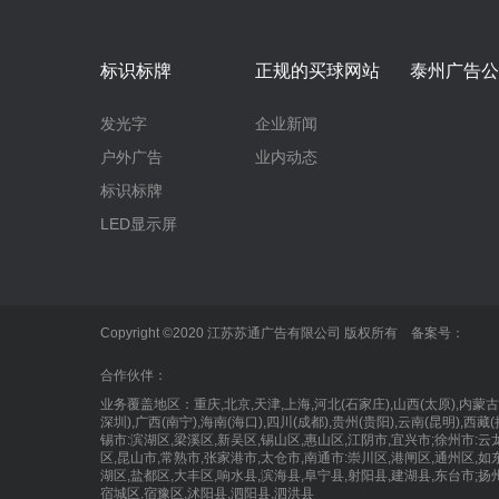
标识标牌
正规的买球网站
泰州广告公
发光字
企业新闻
户外广告
业内动态
标识标牌
LED显示屏
Copyright ©2020 江苏苏通广告有限公司 版权所有 备案号：
合作伙伴：
业务覆盖地区：重庆,北京,天津,上海,河北(石家庄),山西(太原),内蒙古(呼和浩特
深圳),广西(南宁),海南(海口),四川(成都),贵州(贵阳),云南(昆明),
锡市:滨湖区,梁溪区,新吴区,锡山区,惠山区,江阴市,宜兴市;徐州市:云
区,昆山市,常熟市,张家港市,太仓市,南通市:崇川区,港闸区,通州区,如
湖区,盐都区,大丰区,响水县,滨海县,阜宁县,射阳县,建湖县,东台市;扬
宿城区,宿豫区,沭阳县,泗阳县,泗洪县