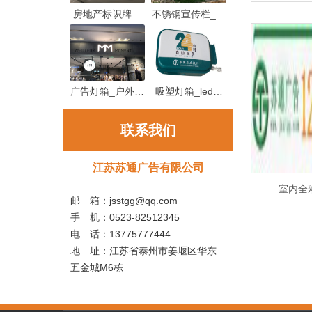
房地产标识牌制
不锈钢宣传栏_不
作_房地产
锈钢宣传
广告灯箱_户外广
吸塑灯箱_led吸
告灯箱
塑灯箱制作
联系我们
江苏苏通广告有限公司
室内全
邮 箱：jsstgg@qq.com
手 机：0523-82512345
电 话：13775777444
地 址：江苏省泰州市姜堰区华东
五金城M6栋