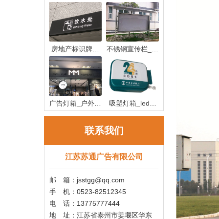
房地产标识牌制
不锈钢宣传栏_不
作_房地产
锈钢宣传
广告灯箱_户外广
吸塑灯箱_led吸
告灯箱
塑灯箱制作
联系我们
江苏苏通广告有限公司
邮 箱：jsstgg@qq.com
手 机：0523-82512345
电 话：13775777444
地 址：江苏省泰州市姜堰区华东