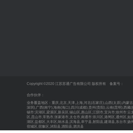
标识标牌
正规的买球网站
泰州广告公
发光字
企业新闻
户外广告
业内动态
标识标牌
Copyright ©2020 江苏苏通广告有限公司 版权所有 备案号：
LED显示屏
合作伙伴：
业务覆盖地区：重庆,北京,天津,上海,河北(石家庄),山西(太原),内
深圳),广西(南宁),海南(海口),四川(成都),贵州(贵阳),云南(昆明),
锡市:滨湖区,梁溪区,新吴区,锡山区,惠山区,江阴市,宜兴市;徐州市:云
区,昆山市,常熟市,张家港市,太仓市,南通市:崇川区,港闸区,通州区,如
湖区,盐都区,大丰区,响水县,滨海县,阜宁县,射阳县,建湖县,东台市;扬
宿城区,宿豫区,沭阳县,泗阳县,泗洪县