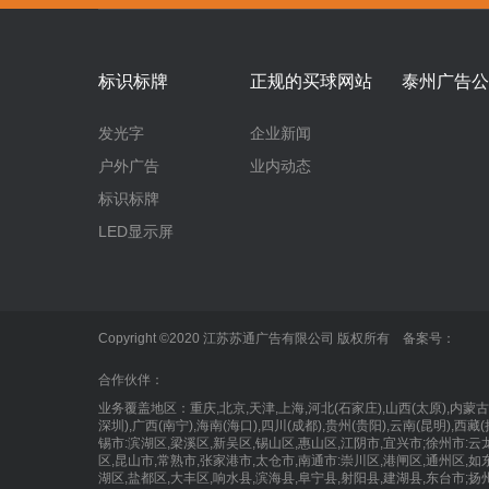
标识标牌
正规的买球网站
泰州广告公
发光字
企业新闻
户外广告
业内动态
标识标牌
LED显示屏
Copyright ©2020 江苏苏通广告有限公司 版权所有 备案号：
合作伙伴：
业务覆盖地区：重庆,北京,天津,上海,河北(石家庄),山西(太原),内
深圳),广西(南宁),海南(海口),四川(成都),贵州(贵阳),云南(昆明),
锡市:滨湖区,梁溪区,新吴区,锡山区,惠山区,江阴市,宜兴市;徐州市:云
区,昆山市,常熟市,张家港市,太仓市,南通市:崇川区,港闸区,通州区,如
湖区,盐都区,大丰区,响水县,滨海县,阜宁县,射阳县,建湖县,东台市;扬