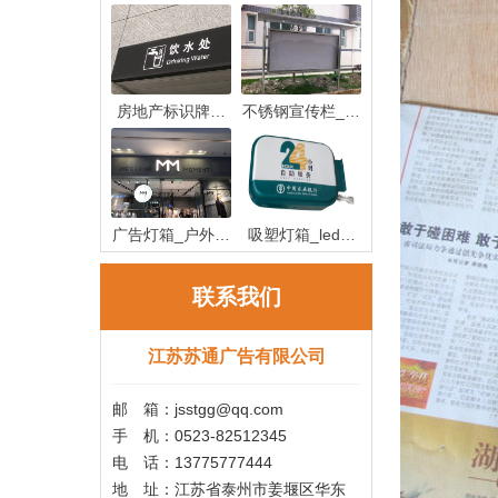
房地产标识牌制
不锈钢宣传栏_不
作_房地产
锈钢宣传
广告灯箱_户外广
吸塑灯箱_led吸
告灯箱
塑灯箱制作
联系我们
江苏苏通广告有限公司
邮 箱：jsstgg@qq.com
手 机：0523-82512345
电 话：13775777444
地 址：江苏省泰州市姜堰区华东