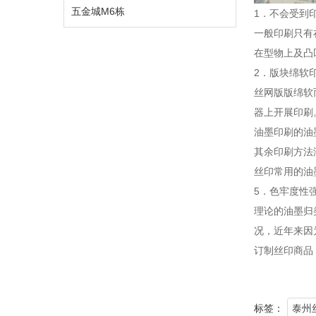
五金城M6栋
1．不会受到

在型物上及凸
2．版块绵软

器上开展印刷
油墨印
其余印刷方法
丝
5．色牢度性

况，近年来因
订制丝印商品
标签：
泰州