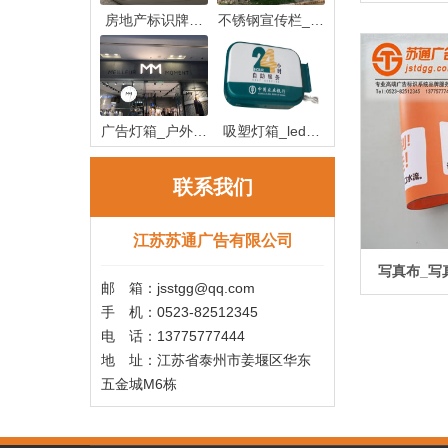
房地产标识牌制
不锈钢宣传栏_不
作_房地产
锈钢宣传
广告灯箱_户外广
吸塑灯箱_led吸
告灯箱
塑灯箱制作
联系我们
江苏苏通广告有限公司
写真布_写
邮 箱：jsstgg@qq.com
手 机：0523-82512345
电 话：13775777444
地 址：江苏省泰州市姜堰区华东
五金城M6栋