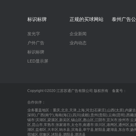
标识标牌
正规的买球网站
泰州广告公
发光字
企业新闻
户外广告
业内动态
标识标牌
LED显示屏
Copyright ©2020 江苏苏通广告有限公司 版权所有 备案号：
合作伙伴：
业务覆盖地区：重庆,北京,天津,上海,河北(石家庄),山西(太原),内蒙古(呼和
深圳),广西(南宁),海南(海口),四川(成都),贵州(贵阳),云南(昆明),
锡市:滨湖区,梁溪区,新吴区,锡山区,惠山区,江阴市,宜兴市;徐州市:云
区,昆山市,常熟市,张家港市,太仓市,南通市:崇川区,港闸区,通州区,如
湖区,盐都区,大丰区,响水县,滨海县,阜宁县,射阳县,建湖县,东台市;扬州市
宿城区,宿豫区,沭阳县,泗阳县,泗洪县